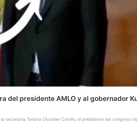
ura del presidente AMLO y al gobernador Ku
secretaria Tatiana Clouthier Carrillo, el presidente del congreso di