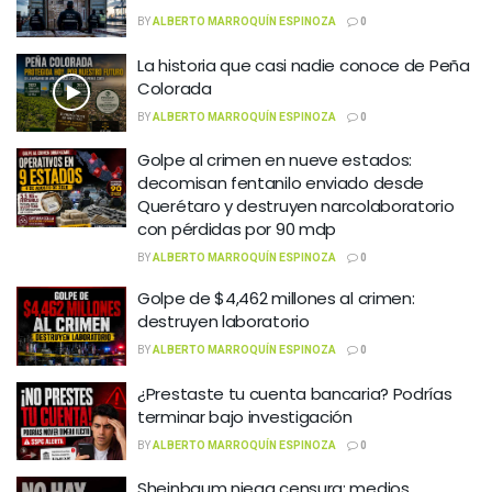
BY
ALBERTO MARROQUÍN ESPINOZA
0
La historia que casi nadie conoce de Peña
Colorada
BY
ALBERTO MARROQUÍN ESPINOZA
0
Golpe al crimen en nueve estados:
decomisan fentanilo enviado desde
Querétaro y destruyen narcolaboratorio
con pérdidas por 90 mdp
BY
ALBERTO MARROQUÍN ESPINOZA
0
Golpe de $4,462 millones al crimen:
destruyen laboratorio
BY
ALBERTO MARROQUÍN ESPINOZA
0
¿Prestaste tu cuenta bancaria? Podrías
terminar bajo investigación
BY
ALBERTO MARROQUÍN ESPINOZA
0
Sheinbaum niega censura: medios