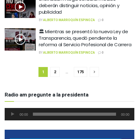
deberán distinguir noticias, opinión y
publicidad
BY
ALBERTO MARROQUÍN ESPINOZA
0
🏛️ Mientras se presentó la nueva Ley de
Transparencia, quedó pendiente la
reforma al Servicio Profesional de Carrera
BY
ALBERTO MARROQUÍN ESPINOZA
0
1
2
…
175
Radio am pregunte a la presidenta
Reproductor
00:00
00:00
de
audio