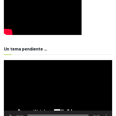
Un tema pendiente …
Reproductor
de
vídeo
00:00
28:08