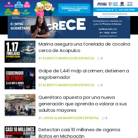
Marina asegura una tonelada de cocaína
cerca de Acapulco
BY
ALBERTO MARROQUÍN ESPINOZA
0
Golpe de 1,441 mdp al crimen; detienen a
exgobernador
BY
ALBERTO MARROQUÍN ESPINOZA
0
Querétaro apuesta por una nueva
generación que aprenda a valorar a sus
adultos mayores
BY
JORGE ALAN MARROQUÍN ESPINOSA
0
Detectan casi 10 millones de cigarros
ilícitos en Michoacán