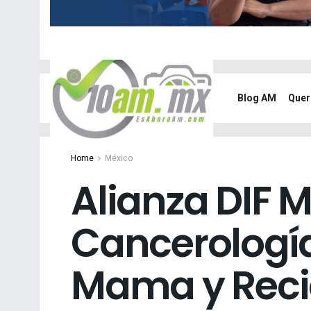
Blog AM
Quer
Home
México
Alianza DIF 
Cancerología
Mama y Recic