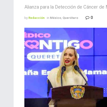
Alianza para la Detección de Cáncer de 
0
by
Redacción
in
México
,
Querétaro