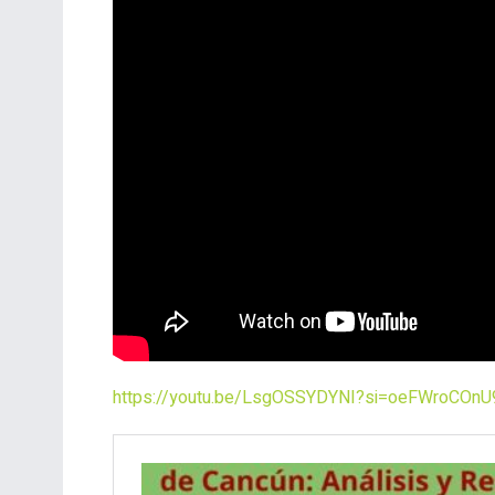
https://youtu.be/LsgOSSYDYNI?si=oeFWroCOn