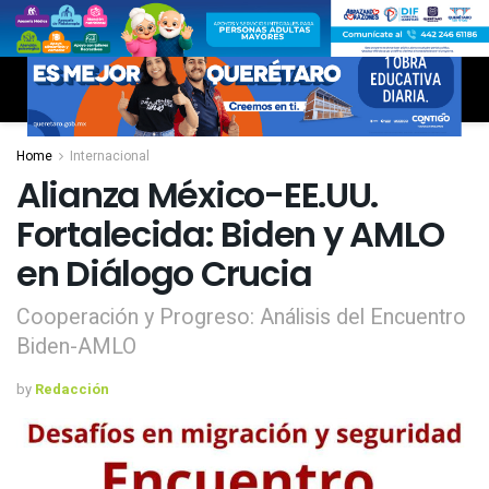
Home
Internacional
Alianza México-EE.UU.
Fortalecida: Biden y AMLO
en Diálogo Crucia
Cooperación y Progreso: Análisis del Encuentro
Biden-AMLO
by
Redacción