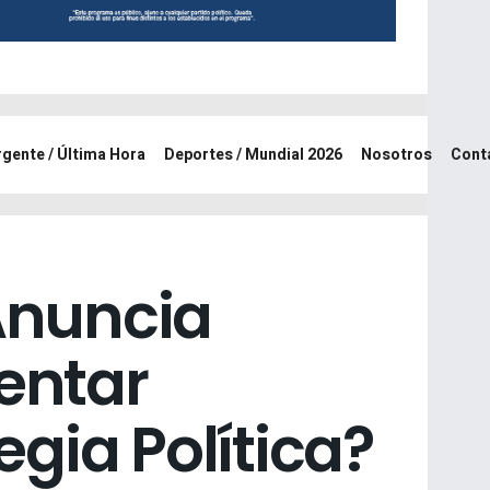
rgente / Última Hora
Deportes / Mundial 2026
Nosotros
Cont
Anuncia
entar
gia Política?