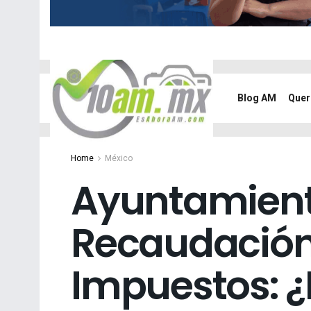
Blog AM
Quer
Home
México
Ayuntamient
Recaudación
Impuestos: ¿