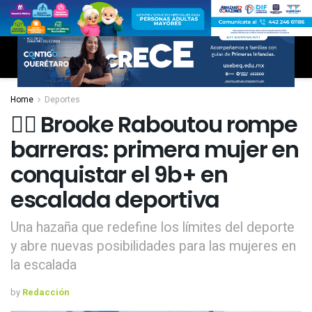
Home
Deportes
🧗‍♀️ Brooke Raboutou rompe
barreras: primera mujer en
conquistar el 9b+ en
escalada deportiva
Una hazaña que redefine los límites del deporte
y abre nuevas posibilidades para las mujeres en
la escalada
by
Redacción