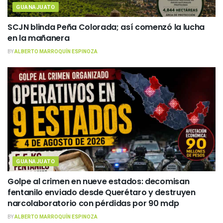
GUANAJUATO
SCJN blinda Peña Colorada; así comenzó la lucha
en la mañanera
BY
ALBERTO MARROQUÍN ESPINOZA
GUANAJUATO
Golpe al crimen en nueve estados: decomisan
fentanilo enviado desde Querétaro y destruyen
narcolaboratorio con pérdidas por 90 mdp
BY
ALBERTO MARROQUÍN ESPINOZA