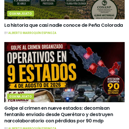
GUANAJUATO
La historia que casi nadie conoce de Peña Colorada
BY
ALBERTO MARROQUÍN ESPINOZA
GUANAJUATO
Golpe al crimen en nueve estados: decomisan
fentanilo enviado desde Querétaro y destruyen
narcolaboratorio con pérdidas por 90 mdp
BY
ALBERTO MARROQUÍN ESPINOZA