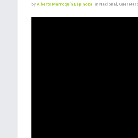
by
Alberto Marroquín Espinoza
in
Nacional
,
Querétar