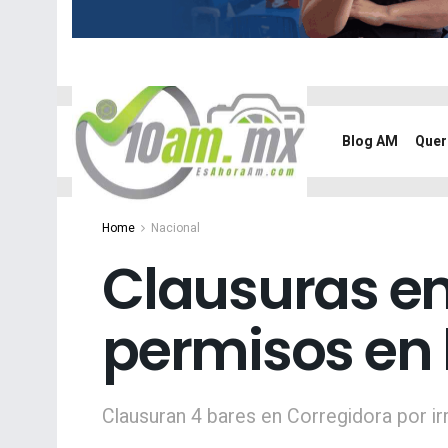
Blog AM
Quer
Home
Nacional
Clausuras en
permisos en 
Clausuran 4 bares en Corregidora por i