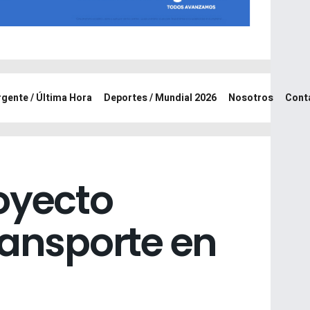
rgente / Última Hora
Deportes / Mundial 2026
Nosotros
Cont
oyecto
ransporte en