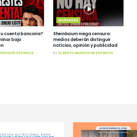
MAÑANERA
tu cuenta bancaria?
Sheinbaum niega censura:
minar bajo
medios deberán distinguir
ón
noticias, opinión y publicidad
RROQUÍN ESPINOZA
BY
ALBERTO MARROQUÍN ESPINOZA