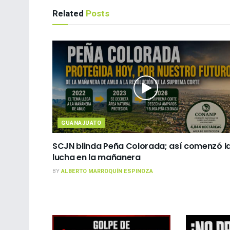
Related
Posts
GUANAJUATO
SCJN blinda Peña Colorada; así comenzó l
lucha en la mañanera
BY
ALBERTO MARROQUÍN ESPINOZA