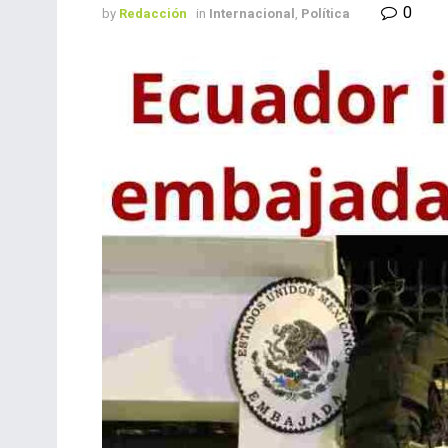
0
by
Redacción
in
Internacional
,
Política