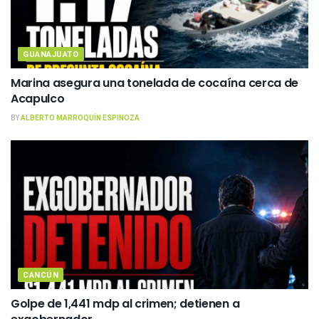
GUANAJUATO
Marina asegura una tonelada de cocaína cerca de
Acapulco
BY
ALBERTO MARROQUÍN ESPINOZA
CANCÚN
Golpe de 1,441 mdp al crimen; detienen a