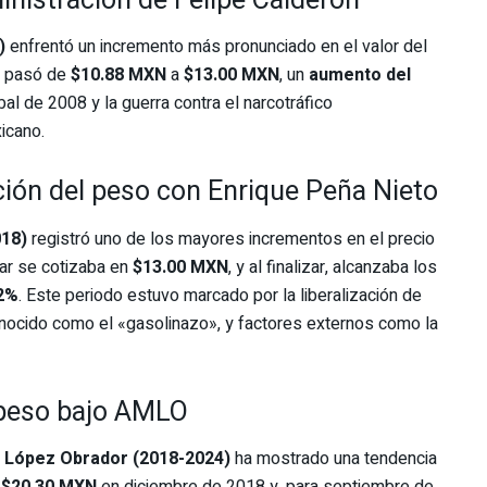
inistración de Felipe Calderón
)
enfrentó un incremento más pronunciado en el valor del
ar pasó de
$10.88 MXN
a
$13.00 MXN
, un
aumento del
bal de 2008 y la guerra contra el narcotráfico
icano.
ación del peso con Enrique Peña Nieto
018)
registró uno de los mayores incrementos en el precio
ólar se cotizaba en
$13.00 MXN
, y al finalizar, alcanzaba los
.2%
. Este periodo estuvo marcado por la liberalización de
nocido como el «gasolinazo», y factores externos como la
l peso bajo AMLO
 López Obrador (2018-2024)
ha mostrado una tendencia