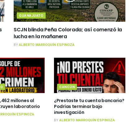
GUANAJUATO
s
SCJN blinda Peña Colorada; así comenzó la
lucha en la mañanera
BY
ALBERTO MARROQUÍN ESPINOZA
TO
CANCÚN
,462 millones al
¿Prestaste tu cuenta bancaria?
truyen laboratorio
Podrías terminar bajo
investigación
RROQUÍN ESPINOZA
BY
ALBERTO MARROQUÍN ESPINOZA