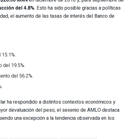
n
$20.30 MXN
en diciembre de 2018 y, para septiembre de
ucción del 4.8%
. Esto ha sido posible gracias a políticas
idad, el aumento de las tasas de interés del Banco de
 15.1%.
 del 19.5%.
nto del 56.2%.
%.
ólar ha respondido a distintos contextos económicos y
mayor devaluación del peso, el sexenio de AMLO destaca
, siendo una excepción a la tendencia observada en los