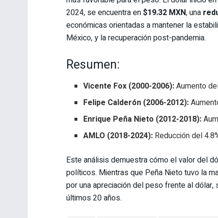
más favorable para el peso. El dólar inició e
2024, se encuentra en
$19.32 MXN
, una
red
económicas orientadas a mantener la estabil
México, y la recuperación post-pandemia.
Resumen:
Vicente Fox (2000-2006):
Aumento del
Felipe Calderón (2006-2012):
Aumento
Enrique Peña Nieto (2012-2018):
Aume
AMLO (2018-2024):
Reducción del 4.8
Este análisis demuestra cómo el valor del d
políticos. Mientras que Peña Nieto tuvo la 
por una apreciación del peso frente al dólar
últimos 20 años.