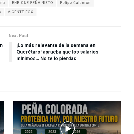
ana
ENRIQUE PEÑA NIETO
Felipe Calderón
o
VICENTE FOX
Next Post
en
¡Lo más relevante de la semana en
Querétaro! aprueba que los salarios
mínimos… No te lo pierdas