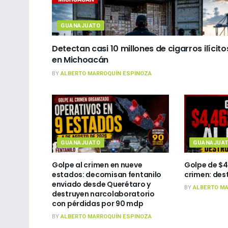
GUANAJUATO
Detectan casi 10 millones de cigarros ilícito
en Michoacán
BY
ALBERTO MARROQUÍN ESPINOZA
GUANAJUATO
GUANAJUA
Golpe al crimen en nueve
Golpe de $4
estados: decomisan fentanilo
crimen: des
enviado desde Querétaro y
BY
ALBERTO MA
destruyen narcolaboratorio
con pérdidas por 90 mdp
BY
ALBERTO MARROQUÍN ESPINOZA