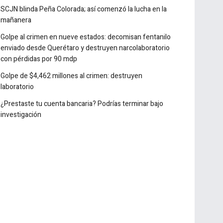
Detectan casi 10 millones de cigarros ilícitos en
Michoacán
SCJN blinda Peña Colorada; así comenzó la lucha en la
mañanera
Golpe al crimen en nueve estados: decomisan fentanilo
enviado desde Querétaro y destruyen narcolaboratorio
con pérdidas por 90 mdp
Golpe de $4,462 millones al crimen: destruyen
laboratorio
¿Prestaste tu cuenta bancaria? Podrías terminar bajo
investigación