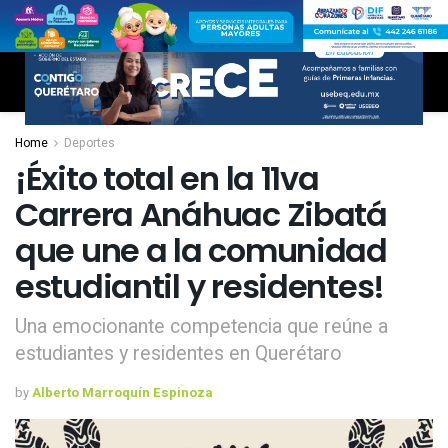
Home
Deportes
¡Éxito total en la 11va
Carrera Anáhuac Zibatá
que une a la comunidad
estudiantil y residentes!
Una emocionante competencia que reúne a
estudiantes y residentes en Querétaro
by
Alberto Marroquín Espinoza