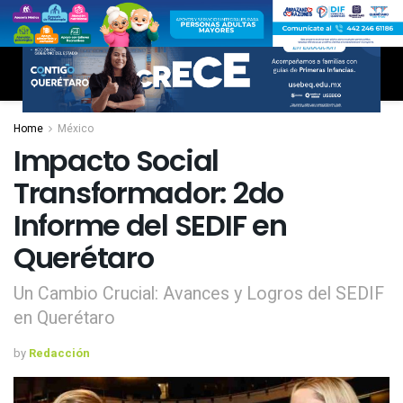
Home
México
Impacto Social
Transformador: 2do
Informe del SEDIF en
Querétaro
Un Cambio Crucial: Avances y Logros del SEDIF
en Querétaro
by
Redacción