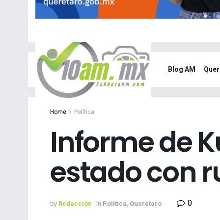
Blog AM
Quer
Home
Política
Informe de K
estado con 
0
by
Redacción
in
Política
,
Querétaro