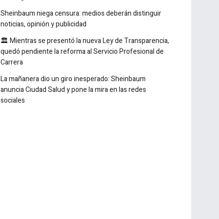
laboratorio
¿Prestaste tu cuenta bancaria? Podrías terminar bajo
investigación
Sheinbaum niega censura: medios deberán distinguir
noticias, opinión y publicidad
🏛️ Mientras se presentó la nueva Ley de Transparencia,
quedó pendiente la reforma al Servicio Profesional de
Carrera
La mañanera dio un giro inesperado: Sheinbaum
anuncia Ciudad Salud y pone la mira en las redes
sociales