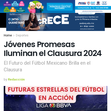
Home
Deportes
Jóvenes Promesas
Iluminan el Clausura 2024
El Futuro del Fútbol Mexicano Brilla en el
Clausura
by
Redacción