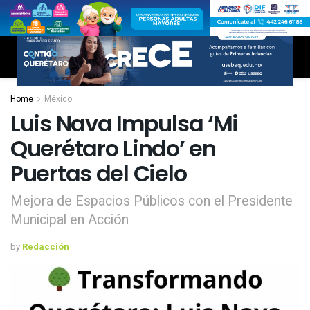
Home
México
Luis Nava Impulsa ‘Mi
Querétaro Lindo’ en
Puertas del Cielo
Mejora de Espacios Públicos con el Presidente
Municipal en Acción
by
Redacción