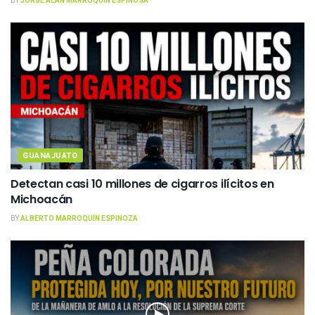
BY
JORGE ALAN MARROQUÍN ESPINOSA
GUANAJUATO
Detectan casi 10 millones de cigarros ilícitos en
Michoacán
BY
ALBERTO MARROQUÍN ESPINOZA