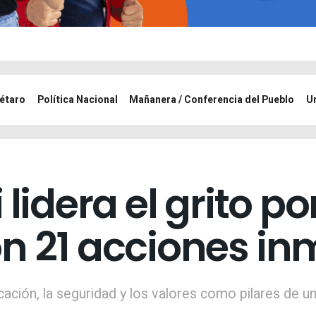
étaro
Política Nacional
Mañanera / Conferencia del Pueblo
U
lidera el grito po
n 21 acciones in
cación, la seguridad y los valores como pilares de u