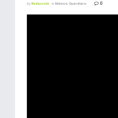
0
by
Redacción
in
México
,
Querétaro