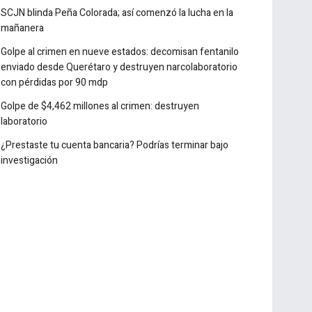
Detectan casi 10 millones de cigarros ilícitos en
Michoacán
SCJN blinda Peña Colorada; así comenzó la lucha en la
mañanera
Golpe al crimen en nueve estados: decomisan fentanilo
enviado desde Querétaro y destruyen narcolaboratorio
con pérdidas por 90 mdp
Golpe de $4,462 millones al crimen: destruyen
laboratorio
¿Prestaste tu cuenta bancaria? Podrías terminar bajo
investigación