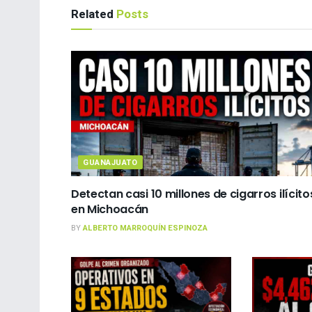
Related
Posts
GUANAJUATO
Detectan casi 10 millones de cigarros ilícito
en Michoacán
BY
ALBERTO MARROQUÍN ESPINOZA