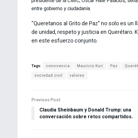
presidente de la CMIC, Óscar Hale Palacios, señal
entre gobierno y ciudadanía.
“Queretanos al Grito de Paz” no solo es un 
de unidad, respeto y justicia en Querétaro. 
en este esfuerzo conjunto.
Tags:
convivencia
Mauricio Kuri
Paz
Queré
sociedad civil
valores
Previous Post
Claudia Sheinbaum y Donald Trump: una
conversación sobre retos compartidos.