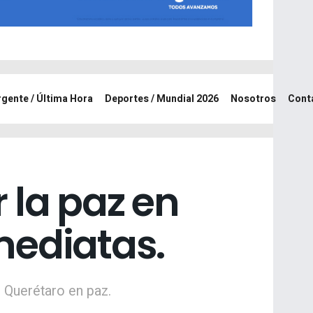
rgente / Última Hora
Deportes / Mundial 2026
Nosotros
Cont
r la paz en
mediatas.
n Querétaro en paz.