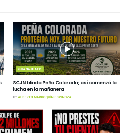
GUANAJUATO
s
SCJN blinda Peña Colorada; así comenzó la
lucha en la mañanera
BY
ALBERTO MARROQUÍN ESPINOZA