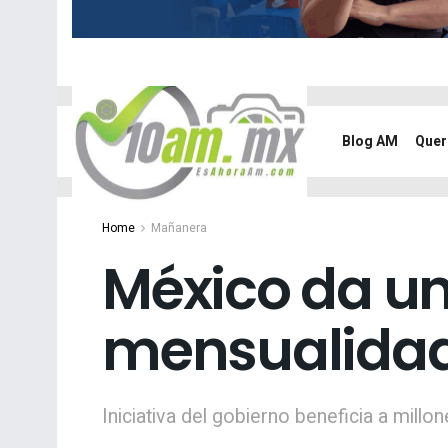
Blog AM
Quer
Home
Mañanera
México da un
mensualidade
Iniciativa del gobierno beneficia a mill