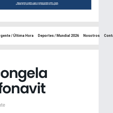
rgente / Última Hora
Deportes / Mundial 2026
Nosotros
Cont
congela
fonavit
nte