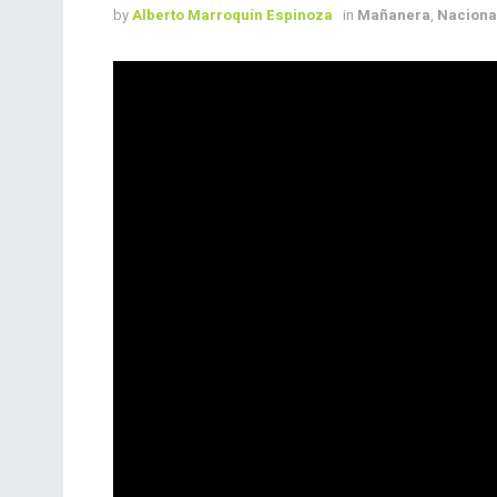
by
Alberto Marroquín Espinoza
in
Mañanera
,
Naciona