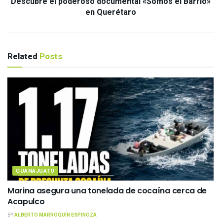
Descubre el poderoso documental «Somos el Barrio»
en Querétaro
Related
Posts
GUANAJUATO
Marina asegura una tonelada de cocaína cerca de
Acapulco
BY
ALBERTO MARROQUÍN ESPINOZA