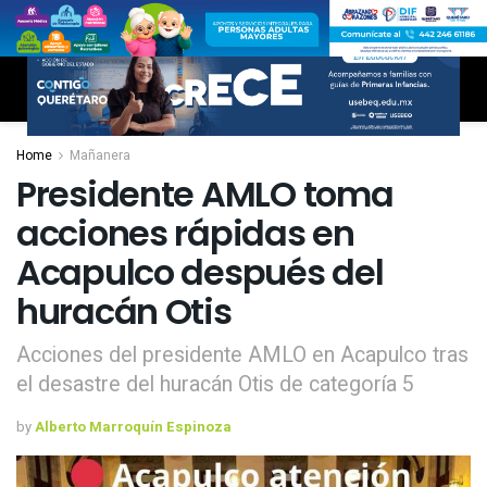
Home
Mañanera
Presidente AMLO toma
acciones rápidas en
Acapulco después del
huracán Otis
Acciones del presidente AMLO en Acapulco tras
el desastre del huracán Otis de categoría 5
by
Alberto Marroquín Espinoza