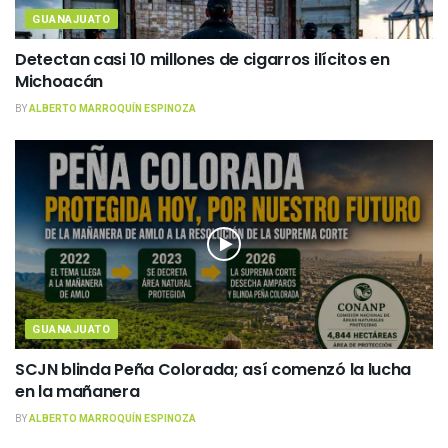
GUANAJUATO
Detectan casi 10 millones de cigarros ilícitos en
Michoacán
BY
ALBERTO MARROQUÍN ESPINOZA
GUANAJUATO
SCJN blinda Peña Colorada; así comenzó la lucha
en la mañanera
BY
ALBERTO MARROQUÍN ESPINOZA