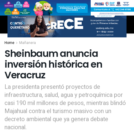
Home
Mañanera
Sheinbaum anuncia
inversión histórica en
Veracruz
La presidenta presentó proyectos de
infraestructura, salud, agua y petroquímica por
casi 190 mil millones de pesos, mientras blindó
Majahual contra el turismo masivo con un
decreto ambiental que ya genera debate
nacional.