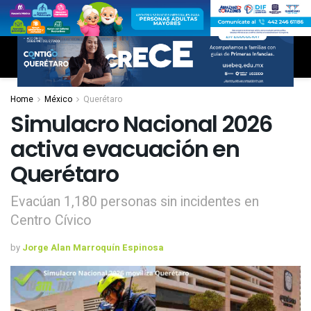
Home
México
Querétaro
Simulacro Nacional 2026
activa evacuación en
Querétaro
Evacúan 1,180 personas sin incidentes en
Centro Cívico
by
Jorge Alan Marroquín Espinosa