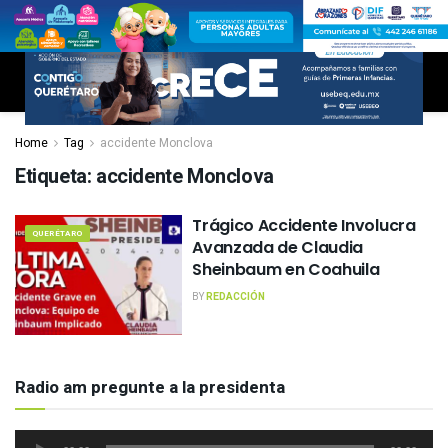
Home
Tag
accidente Monclova
Etiqueta:
accidente Monclova
Trágico Accidente Involucra
QUERÉTARO
Avanzada de Claudia
Sheinbaum en Coahuila
BY
REDACCIÓN
Radio am pregunte a la presidenta
Reproductor