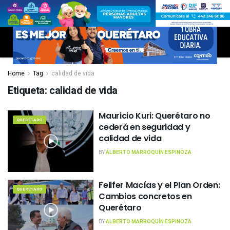
Home
Tag
calidad de vida
Etiqueta:
calidad de vida
Mauricio Kuri: Querétaro no
QUERÉTARO
cederá en seguridad y
calidad de vida
BY
ALBERTO MARROQUÍN ESPINOZA
Felifer Macías y el Plan Orden:
QUERÉTARO
Cambios concretos en
Querétaro
BY
ALBERTO MARROQUÍN ESPINOZA