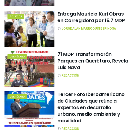
Entrega Mauricio Kuri Obras
POLÍTICA
en Corregidora por 15.7 MDP
BY
JORGE ALAN MARROQUÍN ESPINOSA
71 MDP Transformarán
QUERÉTARO
Parques en Querétaro, Revela
Luis Nava
BY
REDACCIÓN
Tercer Foro Iberoamericano
QUERÉTARO
de Ciudades que reúne a
expertos en desarrollo
urbano, medio ambiente y
movilidad
BY
REDACCIÓN