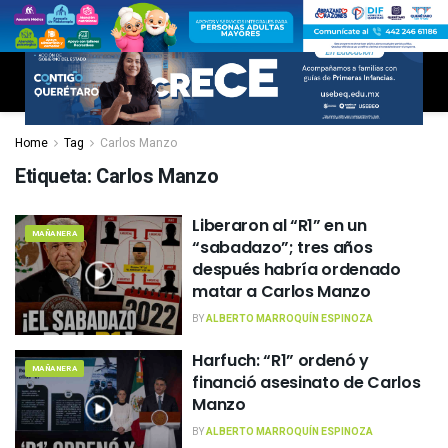
Home
Tag
Carlos Manzo
Etiqueta:
Carlos Manzo
Liberaron al “R1” en un
MAÑANERA
“sabadazo”; tres años
después habría ordenado
matar a Carlos Manzo
BY
ALBERTO MARROQUÍN ESPINOZA
Harfuch: “R1” ordenó y
MAÑANERA
financió asesinato de Carlos
Manzo
BY
ALBERTO MARROQUÍN ESPINOZA