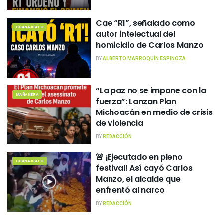
Cae “R1”, señalado como
GUANAJUATO
autor intelectual del
homicidio de Carlos Manzo
BY
ALBERTO MARROQUÍN ESPINOZA
“La paz no se impone con la
MAÑANERA
fuerza”: Lanzan Plan
Michoacán en medio de crisis
de violencia
BY
REDACCIÓN
🚨 ¡Ejecutado en pleno
GUANAJUATO
festival! Así cayó Carlos
Manzo, el alcalde que
enfrentó al narco
BY
REDACCIÓN