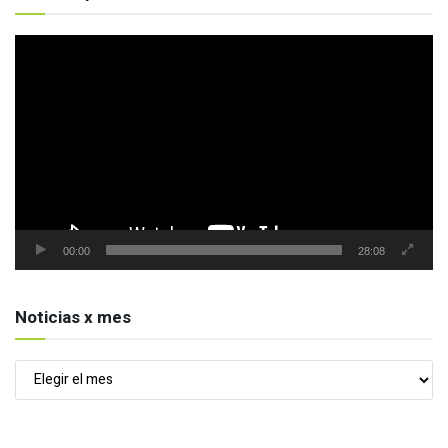
Reproductor
de
vídeo
00:00
28:08
Noticias x mes
Noticias
x
mes