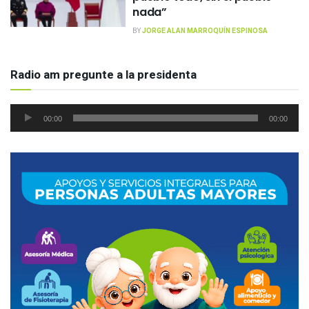
nada”
BY
JORGE ALAN MARROQUÍN ESPINOSA
Radio am pregunte a la presidenta
Reproductor
00:00
00:00
de
audio