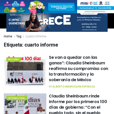
Home
Tag
cuarto informe
Etiqueta:
cuarto informe
Se van a quedar con las
NACIONAL
ganas”: Claudia Sheinbaum
reafirma su compromiso con
la transformación y la
soberanía de México
BY
ALBERTO MARROQUÍN ESPINOZA
Claudia Sheinbaum rinde
INTERNACIONAL
informe por los primeros 100
días de gobierno: “Con el
pueblo todo, sin el pueblo