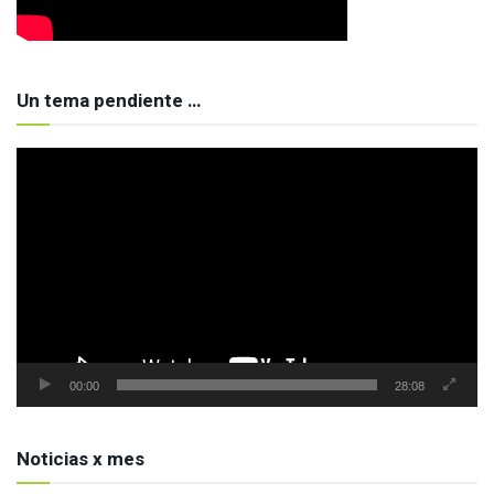
Un tema pendiente …
Reproductor
de
vídeo
00:00
28:08
Noticias x mes