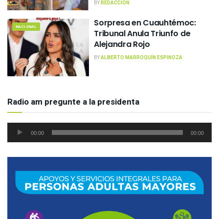
BY
REDACCIÓN
Sorpresa en Cuauhtémoc:
NACIONAL
Tribunal Anula Triunfo de
Alejandra Rojo
BY
ALBERTO MARROQUÍN ESPINOZA
Radio am pregunte a la presidenta
Reproductor
00:00
00:00
de
audio