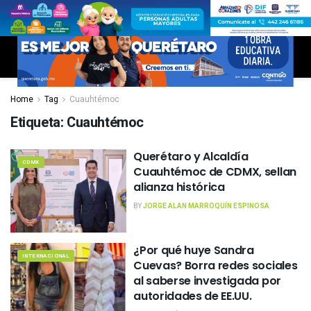
Home
Tag
Cuauhtémoc
Etiqueta:
Cuauhtémoc
Querétaro y Alcaldía
CDMX
Cuauhtémoc de CDMX, sellan
alianza histórica
BY
JORGE ALAN MARROQUÍN ESPINOSA
¿Por qué huye Sandra
INTERNACIONAL
Cuevas? Borra redes sociales
al saberse investigada por
autoridades de EE.UU.