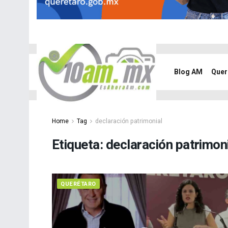
Blog AM
Quer
Home
Tag
declaración patrimonial
Etiqueta:
declaración patrimon
QUERÉTARO