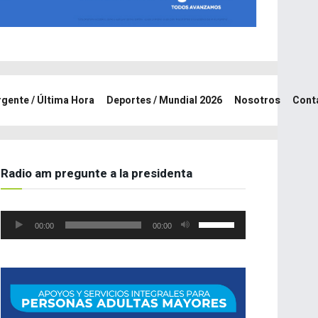
rgente / Última Hora
Deportes / Mundial 2026
Nosotros
Cont
Radio am pregunte a la presidenta
Reproductor
Utiliza
00:00
00:00
de
las
audio
teclas
de
flecha
arriba/abajo
para