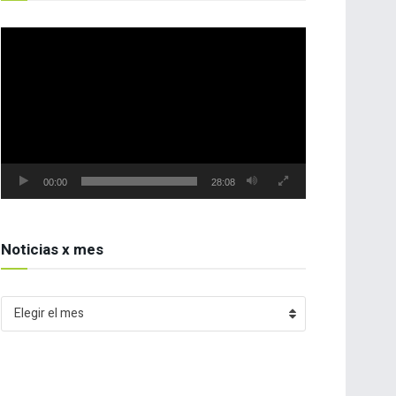
Reproductor
de
vídeo
00:00
28:08
Noticias x mes
Noticias
Elegir el mes
x
mes