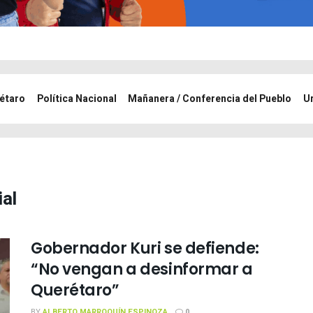
étaro
Política Nacional
Mañanera / Conferencia del Pueblo
U
ial
Gobernador Kuri se defiende:
“No vengan a desinformar a
Querétaro”
BY
ALBERTO MARROQUÍN ESPINOZA
0