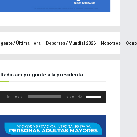
rgente / Última Hora
Deportes / Mundial 2026
Nosotros
Cont
Radio am pregunte a la presidenta
Reproductor
Utiliza
00:00
00:00
de
las
audio
teclas
de
flecha
arriba/abajo
para