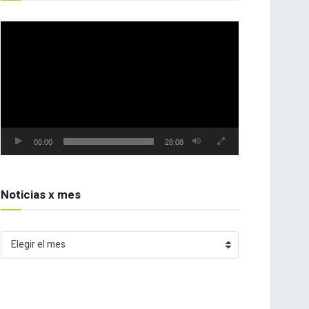
Reproductor
de
vídeo
00:00
28:08
Noticias x mes
Noticias
Elegir el mes
x
mes