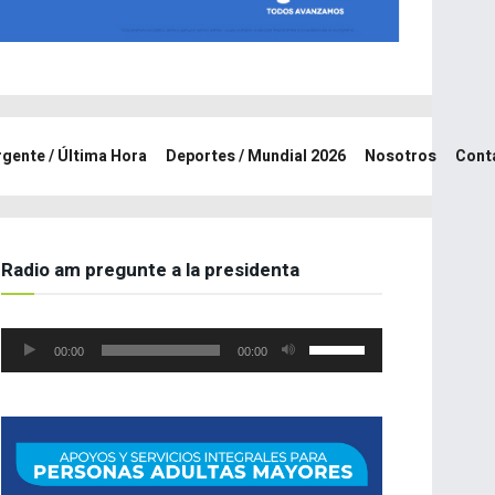
rgente / Última Hora
Deportes / Mundial 2026
Nosotros
Cont
Radio am pregunte a la presidenta
Reproductor
Utiliza
00:00
00:00
de
las
audio
teclas
de
flecha
arriba/abajo
para