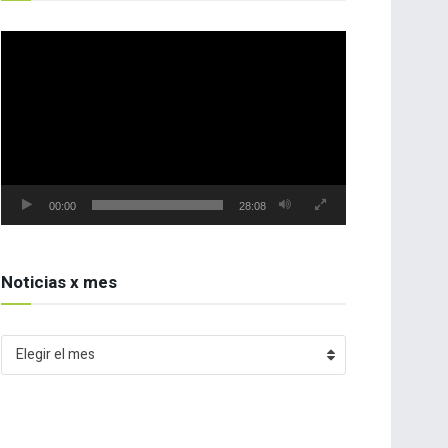
Reproductor
de
vídeo
00:00
28:08
Noticias x mes
Noticias
Elegir el mes
x
mes