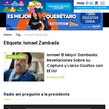
Home
Tag
Ismael Zambada
Etiqueta:
Ismael Zambada
Ismael ‘El Mayo’ Zambada:
INTERNACIONAL
Revelaciones Sobre su
Captura y Lazos Ocultos con
EE UU
BY
REDACCIÓN
Radio am pregunte a la presidenta
Reproductor