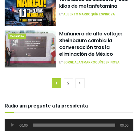
kilos de metanfetamina
BY
ALBERTO MARROQUÍN ESPINOZA
Mañanera de alto voltaje:
MAÑANERA
Sheinbaum cambia la
conversación tras la
eliminación de México
BY
JORGE ALAN MARROQUÍN ESPINOSA
1
2
Radio am pregunte a la presidenta
Reproductor
00:00
00:00
de
audio