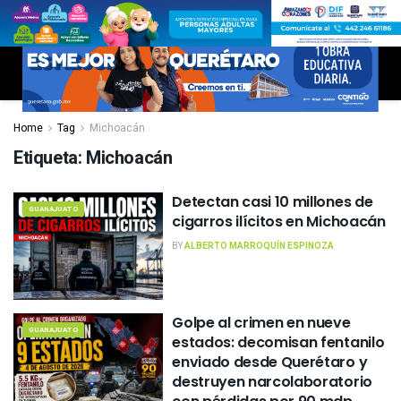
Home
Tag
Michoacán
Etiqueta:
Michoacán
Detectan casi 10 millones de
GUANAJUATO
cigarros ilícitos en Michoacán
BY
ALBERTO MARROQUÍN ESPINOZA
Golpe al crimen en nueve
GUANAJUATO
estados: decomisan fentanilo
enviado desde Querétaro y
destruyen narcolaboratorio