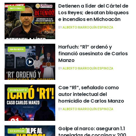
Detienen a líder del Cártel de
NACIONAL
Los Reyes; desatan bloqueos
e incendios en Michoacán
BY
ALBERTO MARROQUÍN ESPINOZA
Harfuch: “R1” ordenó y
MAÑANERA
financió asesinato de Carlos
Manzo
BY
ALBERTO MARROQUÍN ESPINOZA
Cae “R1”, señalado como
GUANAJUATO
autor intelectual del
homicidio de Carlos Manzo
BY
ALBERTO MARROQUÍN ESPINOZA
Golpe al narco: aseguran 1.1
SEGURIDAD
toneladas de cocaína y 200