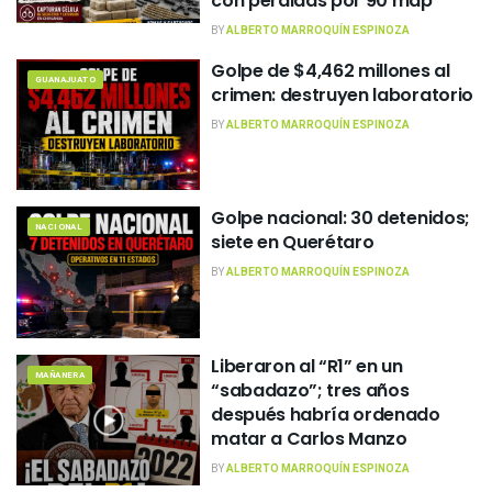
con pérdidas por 90 mdp
BY
ALBERTO MARROQUÍN ESPINOZA
Golpe de $4,462 millones al
GUANAJUATO
crimen: destruyen laboratorio
BY
ALBERTO MARROQUÍN ESPINOZA
Golpe nacional: 30 detenidos;
NACIONAL
siete en Querétaro
BY
ALBERTO MARROQUÍN ESPINOZA
Liberaron al “R1” en un
MAÑANERA
“sabadazo”; tres años
después habría ordenado
matar a Carlos Manzo
BY
ALBERTO MARROQUÍN ESPINOZA