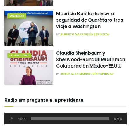
Mauricio Kuri fortalece la
QUERÉTARO
seguridad de Querétaro tras
viaje a Washington
BY
ALBERTO MARROQUÍN ESPINOZA
Claudia Sheinbaum y
INTERNACIONAL
Sherwood-Randall Reafirman
Colaboración México-EE.UU.
BY
JORGE ALAN MARROQUÍN ESPINOSA
Radio am pregunte a la presidenta
Reproductor
00:00
00:00
de
audio