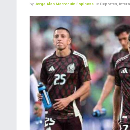
by
Jorge Alan Marroquín Espinosa
in
Deportes
,
Inter