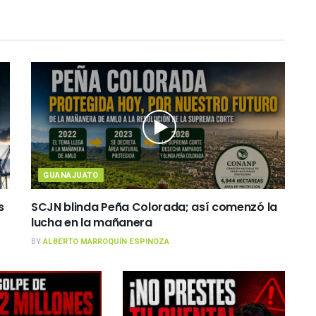
GUANAJUATO
s
SCJN blinda Peña Colorada; así comenzó la
lucha en la mañanera
BY
ALBERTO MARROQUÍN ESPINOZA