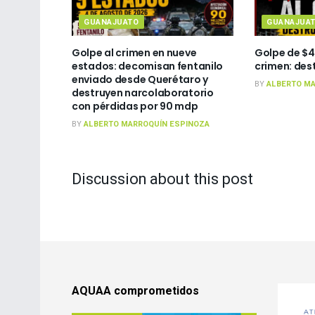
GUANAJUATO
GUANAJUA
Golpe al crimen en nueve
Golpe de $4
estados: decomisan fentanilo
crimen: des
enviado desde Querétaro y
BY
ALBERTO MA
destruyen narcolaboratorio
con pérdidas por 90 mdp
BY
ALBERTO MARROQUÍN ESPINOZA
Discussion about this post
AQUAA comprometidos