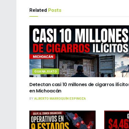
Related
Posts
GUANAJUATO
Detectan casi 10 millones de cigarros ilícito
en Michoacán
BY
ALBERTO MARROQUÍN ESPINOZA