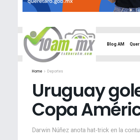
Blog AM
Quer
Home
Deportes
Uruguay gole
Copa Améri
Darwin Núñez anota hat-trick en la cont