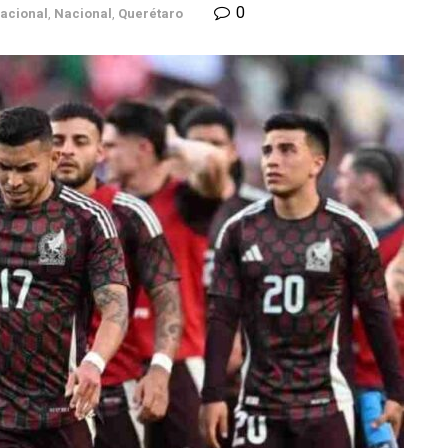
0
nacional
,
Nacional
,
Querétaro