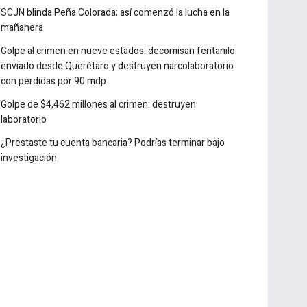
Detectan casi 10 millones de cigarros ilícitos en
Michoacán
SCJN blinda Peña Colorada; así comenzó la lucha en la
mañanera
Golpe al crimen en nueve estados: decomisan fentanilo
enviado desde Querétaro y destruyen narcolaboratorio
con pérdidas por 90 mdp
Golpe de $4,462 millones al crimen: destruyen
laboratorio
¿Prestaste tu cuenta bancaria? Podrías terminar bajo
investigación