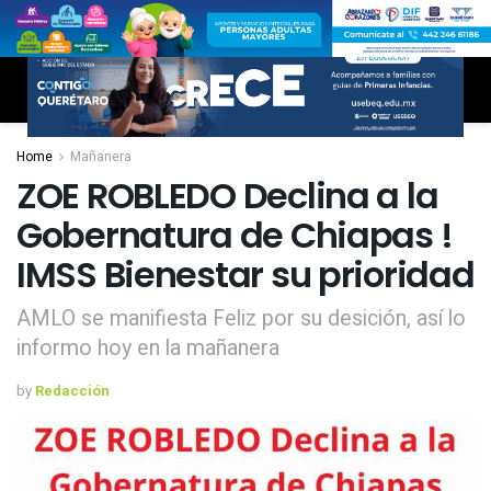
Home
Mañanera
ZOE ROBLEDO Declina a la
Gobernatura de Chiapas !
IMSS Bienestar su prioridad
AMLO se manifiesta Feliz por su desición, así lo
informo hoy en la mañanera
by
Redacción