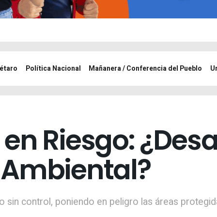
étaro
Política Nacional
Mañanera / Conferencia del Pueblo
U
 en Riesgo: ¿Desa
 Ambiental?
 sin control, poniendo en peligro las áreas protegi