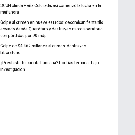
Detectan casi 10 millones de cigarros ilícitos en
Michoacán
SCJN blinda Peña Colorada; así comenzó la lucha en la
mañanera
Golpe al crimen en nueve estados: decomisan fentanilo
enviado desde Querétaro y destruyen narcolaboratorio
con pérdidas por 90 mdp
Golpe de $4,462 millones al crimen: destruyen
laboratorio
¿Prestaste tu cuenta bancaria? Podrías terminar bajo
investigación