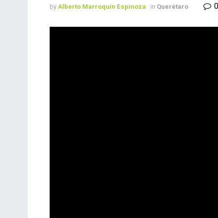
by
Alberto Marroquín Espinoza
in
Querétaro