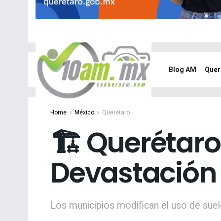
Blog AM
Quer
Home
México
Querétaro
🏗️ Querétaro
Devastación
Los municipios modifican el uso de suelo