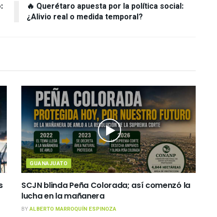
:
🔥 Querétaro apuesta por la política social:
¿Alivio real o medida temporal?
GUANAJUATO
s
SCJN blinda Peña Colorada; así comenzó la
lucha en la mañanera
BY
ALBERTO MARROQUÍN ESPINOZA