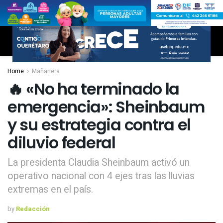
Home
Mañanera
🔥 «No ha terminado la
emergencia»: Sheinbaum
y su estrategia contra el
diluvio federal
La presidenta Claudia Sheinbaum activó un
operativo nacional con 4 ejes tras las lluvias
extremas en el país.
by
Redacción