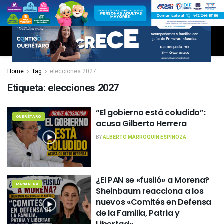
Home
Tag
elecciones 2027
Etiqueta:
elecciones 2027
“El gobierno está coludido”:
QUERÉTARO
acusa Gilberto Herrera
BY
ALBERTO MARROQUÍN ESPINOZA
¿El PAN se «fusiló» a Morena?
MAÑANERA
Sheinbaum reacciona a los
nuevos «Comités en Defensa
de la Familia, Patria y