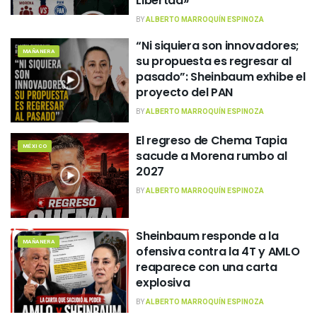
Libertad»
BY
ALBERTO MARROQUÍN ESPINOZA
“Ni siquiera son innovadores;
MAÑANERA
su propuesta es regresar al
pasado”: Sheinbaum exhibe el
proyecto del PAN
BY
ALBERTO MARROQUÍN ESPINOZA
El regreso de Chema Tapia
MÉXICO
sacude a Morena rumbo al
2027
BY
ALBERTO MARROQUÍN ESPINOZA
Sheinbaum responde a la
MAÑANERA
ofensiva contra la 4T y AMLO
reaparece con una carta
explosiva
BY
ALBERTO MARROQUÍN ESPINOZA