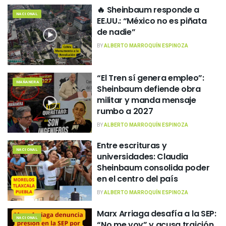
🔥 Sheinbaum responde a
NACIONAL
EE.UU.: “México no es piñata
de nadie”
BY
ALBERTO MARROQUÍN ESPINOZA
“El Tren sí genera empleo”:
MAÑANERA
Sheinbaum defiende obra
militar y manda mensaje
rumbo a 2027
BY
ALBERTO MARROQUÍN ESPINOZA
Entre escrituras y
NACIONAL
universidades: Claudia
Sheinbaum consolida poder
en el centro del país
BY
ALBERTO MARROQUÍN ESPINOZA
Marx Arriaga desafía a la SEP:
NACIONAL
“No me voy” y acusa traición