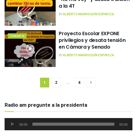
a la 4T
BY
ALBERTO MARROQUÍN ESPINOZA
Proyecto Escolar EXPONE
TENDENCIA
privilegios y desata tensión
en Cámara y Senado
BY
ALBERTO MARROQUÍN ESPINOZA
1
2
…
4
Radio am pregunte a la presidenta
Reproductor
00:00
00:00
de
audio