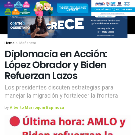
Home
Mañanera
Diplomacia en Acción:
López Obrador y Biden
Refuerzan Lazos
Los presidentes discuten estrategias para
manejar la migración y fortalecer la frontera
by
Alberto Marroquín Espinoza