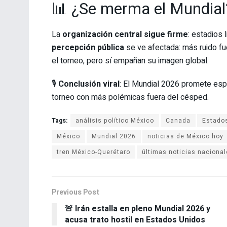
📊 ¿Se merma el Mundial
La
organización central sigue firme
: estadios 
percepción pública
se ve afectada: más ruido fu
el torneo, pero sí empañan su imagen global.
🎙️
Conclusión viral
: El Mundial 2026 promete esp
torneo con más polémicas fuera del césped.
Tags:
análisis político México
Canada
Estado
México
Mundial 2026
noticias de México hoy
tren México-Querétaro
últimas noticias naciona
Previous Post
🚨 Irán estalla en pleno Mundial 2026 y
acusa trato hostil en Estados Unidos