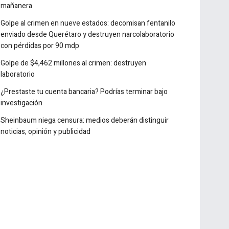
SCJN blinda Peña Colorada; así comenzó la lucha en la
mañanera
Golpe al crimen en nueve estados: decomisan fentanilo
enviado desde Querétaro y destruyen narcolaboratorio
con pérdidas por 90 mdp
Golpe de $4,462 millones al crimen: destruyen
laboratorio
¿Prestaste tu cuenta bancaria? Podrías terminar bajo
investigación
Sheinbaum niega censura: medios deberán distinguir
noticias, opinión y publicidad