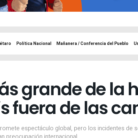
étaro
Política Nacional
Mañanera / Conferencia del Pueblo
U
ás grande de la h
is fuera de las c
romete espectáculo global, pero los incidentes de se
n preocupación internacional.