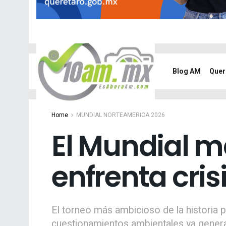
Blog AM
Quer
Home
MUNDIAL NORTEAMERICA 2026
El Mundial m
enfrenta cris
El torneo más ambicioso de la historia p
cuestionamientos ambientales ya genera