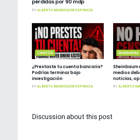
pérdidas por 90 mdp
BY
ALBERTO MARROQUÍN ESPINOZA
CANCÚN
MAÑANERA
¿Prestaste tu cuenta bancaria?
Sheinbaum 
Podrías terminar bajo
medios debe
investigación
noticias, op
BY
ALBERTO MARROQUÍN ESPINOZA
BY
ALBERTO MA
Discussion about this post