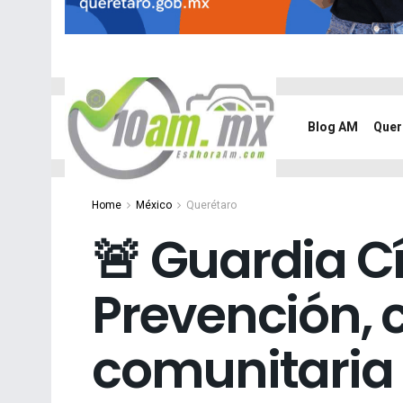
Blog AM
Quer
Home
México
Querétaro
🚨 Guardia C
Prevención, 
comunitaria