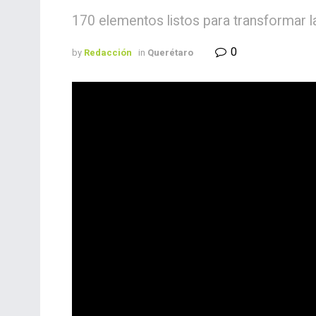
170 elementos listos para transformar l
0
by
Redacción
in
Querétaro