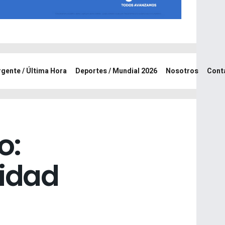
rgente / Última Hora
Deportes / Mundial 2026
Nosotros
Cont
o:
midad