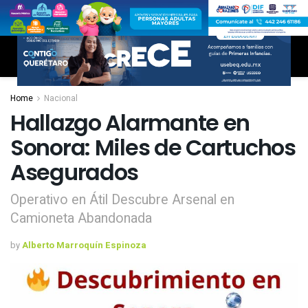
Home
Nacional
Hallazgo Alarmante en
Sonora: Miles de Cartuchos
Asegurados
Operativo en Átil Descubre Arsenal en
Camioneta Abandonada
by
Alberto Marroquín Espinoza