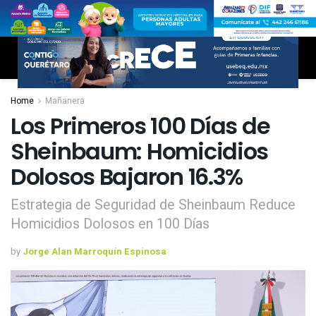
Home
Mañanera
Los Primeros 100 Días de
Sheinbaum: Homicidios
Dolosos Bajaron 16.3%
Estrategia de Seguridad de Sheinbaum Reduce
Homicidios Dolosos en 100 Días
by
Jorge Alan Marroquín Espinosa