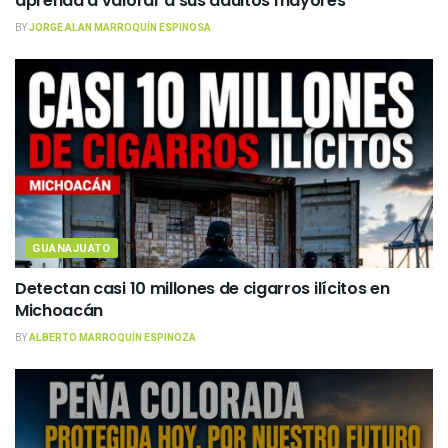
aprenda a valorar a sus adultos mayores
BY
JORGE ALAN MARROQUÍN ESPINOSA
GUANAJUATO
Detectan casi 10 millones de cigarros ilícitos en
Michoacán
BY
ALBERTO MARROQUÍN ESPINOZA