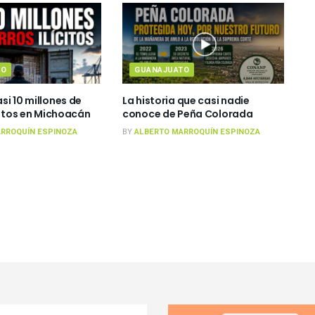
TO
GUANAJUATO
si 10 millones de
La historia que casi nadie
citos en Michoacán
conoce de Peña Colorada
RROQUÍN ESPINOZA
BY
ALBERTO MARROQUÍN ESPINOZA