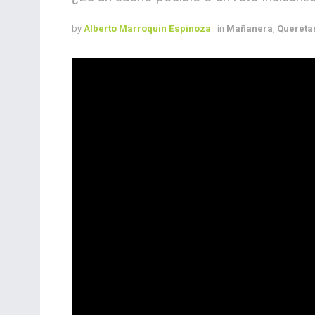
by
Alberto Marroquín Espinoza
in
Mañanera
,
Queréta