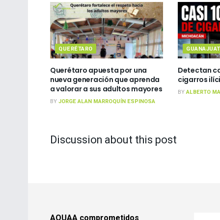
QUERÉTARO
GUANAJUA
Querétaro apuesta por una
Detectan ca
nueva generación que aprenda
cigarros ilí
a valorar a sus adultos mayores
BY
ALBERTO MA
BY
JORGE ALAN MARROQUÍN ESPINOSA
Discussion about this post
AQUAA comprometidos