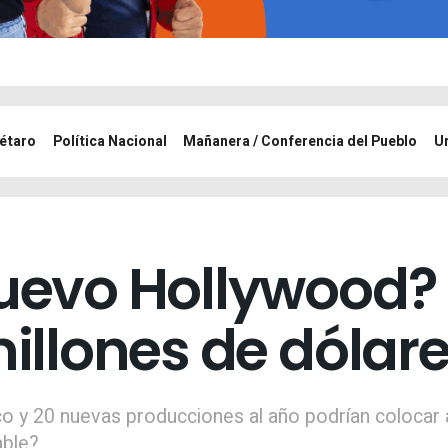
étaro
Política Nacional
Mañanera / Conferencia del Pueblo
U
uevo Hollywood? 
millones de dólare
o y 20 nuevas producciones al año podrían colocar 
able?