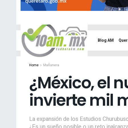
Blog AM
Quer
Home
Mañanera
¿México, el n
invierte mil 
La expansión de los Estudios Churubusc
¿Es un sueño posible o un reto inalcanz