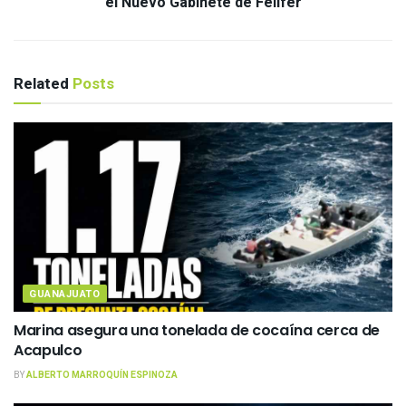
el Nuevo Gabinete de Felifer
Related
Posts
GUANAJUATO
Marina asegura una tonelada de cocaína cerca de
Acapulco
BY
ALBERTO MARROQUÍN ESPINOZA