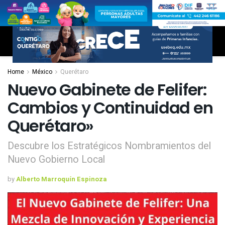
Home
México
Querétaro
Nuevo Gabinete de Felifer:
Cambios y Continuidad en
Querétaro»
Descubre los Estratégicos Nombramientos del
Nuevo Gobierno Local
by
Alberto Marroquín Espinoza