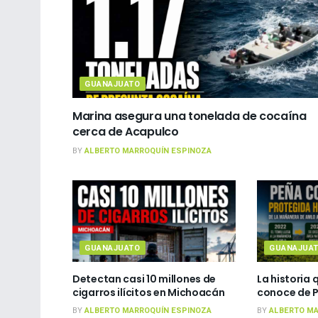
GUANAJUATO
Marina asegura una tonelada de cocaína
cerca de Acapulco
BY
ALBERTO MARROQUÍN ESPINOZA
GUANAJUATO
GUANAJUA
Detectan casi 10 millones de
La historia 
cigarros ilícitos en Michoacán
conoce de 
BY
ALBERTO MARROQUÍN ESPINOZA
BY
ALBERTO MA