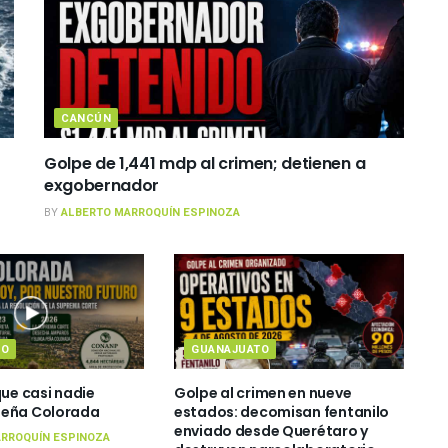
CANCÚN
Golpe de 1,441 mdp al crimen; detienen a
exgobernador
BY
ALBERTO MARROQUÍN ESPINOZA
TO
GUANAJUATO
que casi nadie
Golpe al crimen en nueve
Peña Colorada
estados: decomisan fentanilo
enviado desde Querétaro y
RROQUÍN ESPINOZA