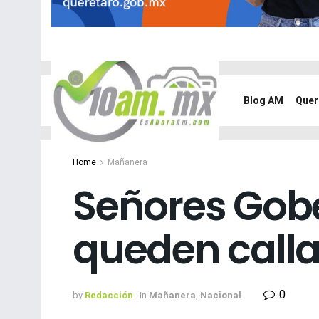
Blog AM
Quer
Home
Mañanera
Señores Gobe
queden call
0
by
Redacción
in
Mañanera
,
Nacional