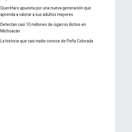
Acapulco
Golpe de 1,441 mdp al crimen; detienen a
exgobernador
Querétaro apuesta por una nueva generación que
aprenda a valorar a sus adultos mayores
Detectan casi 10 millones de cigarros ilícitos en
Michoacán
La historia que casi nadie conoce de Peña Colorada