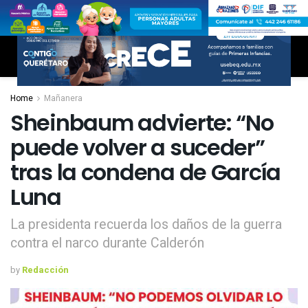
Home
Mañanera
Sheinbaum advierte: “No
puede volver a suceder”
tras la condena de García
Luna
La presidenta recuerda los daños de la guerra
contra el narco durante Calderón
by
Redacción