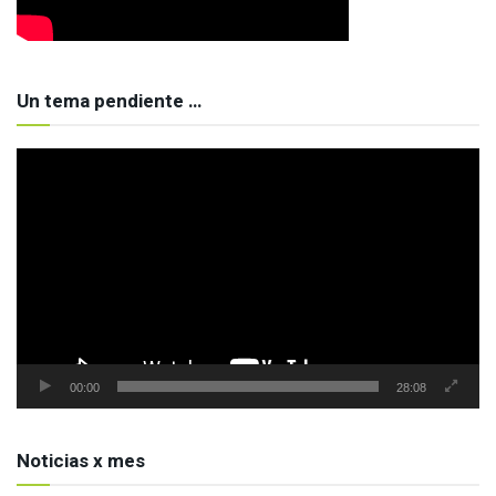
Un tema pendiente …
Reproductor
de
vídeo
00:00
28:08
Noticias x mes