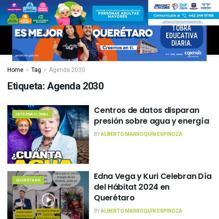
Home
Tag
Agenda 2030
Etiqueta:
Agenda 2030
Centros de datos disparan
INTERNACIONAL
presión sobre agua y energía
BY
ALBERTO MARROQUÍN ESPINOZA
Edna Vega y Kuri Celebran Día
QUERÉTARO
del Hábitat 2024 en
Querétaro
BY
ALBERTO MARROQUÍN ESPINOZA