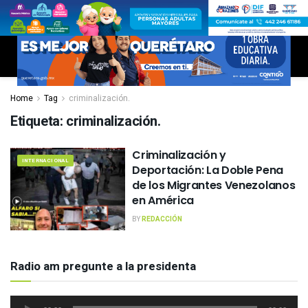
Home
Tag
criminalización.
Etiqueta:
criminalización.
Criminalización y
INTERNACIONAL
Deportación: La Doble Pena
de los Migrantes Venezolanos
en América
BY
REDACCIÓN
Radio am pregunte a la presidenta
Reproductor